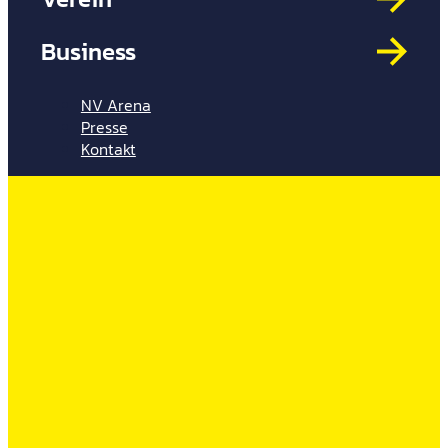
Mit
HYP
Business
Par
Spi
NV Arena
Presse
Kontakt