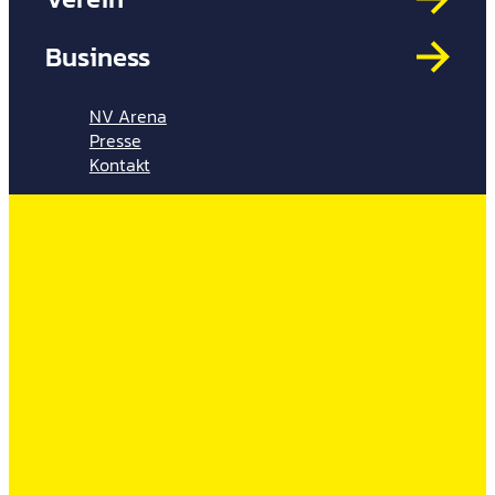
Mit
HYP
Business
Par
Spi
NV Arena
Presse
Kontakt