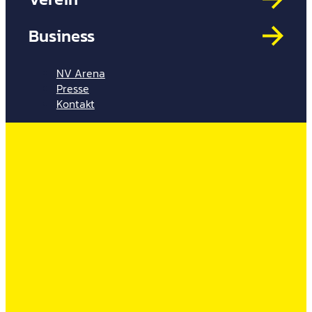
Mit
HYP
Business
Par
Spi
NV Arena
Presse
Kontakt