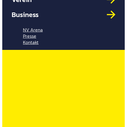
Mit
HYP
Business
Par
Spi
NV Arena
Presse
Kontakt