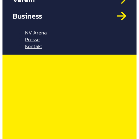
Mit
HYP
Business
Par
Spi
NV Arena
Presse
Kontakt